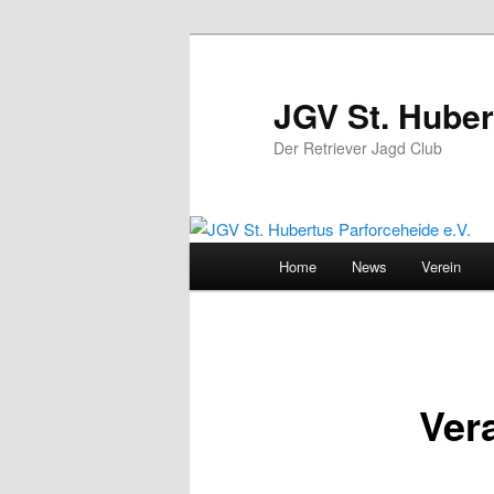
Zum
primären
Inhalt
JGV St. Huber
springen
Der Retriever Jagd Club
Hauptmenü
Home
News
Verein
Ver