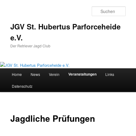
Zum
primären
Such
Inhalt
springen
JGV St. Hubertus Parforceheide
e.V.
Der Retriever Jagd Club
Hauptmenü
Veranstaltungen
Home
News
Verein
Links
Datenschutz
Jagdliche Prüfungen